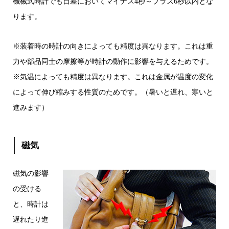
機械式時計でも日差においてマイナス4秒～プラス6秒以内とな
ります。
※装着時の時計の向きによっても精度は異なります。これは重
力や部品同士の摩擦等が時計の動作に影響を与えるためです。
※気温によっても精度は異なります。これは金属が温度の変化
によって伸び縮みする性質のためです。（暑いと遅れ、寒いと
進みます）
磁気
磁気の影響
の受ける
と、時計は
遅れたり進