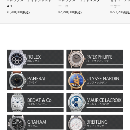
ト
ロレックス ヨットマスタ
セイコーアストロン GPSソ
セイコーア
ー ロ...
ーラー...
ーラー...
¥2,790,000
¥277,200
¥316,800
(税込)
(税込)
(税込