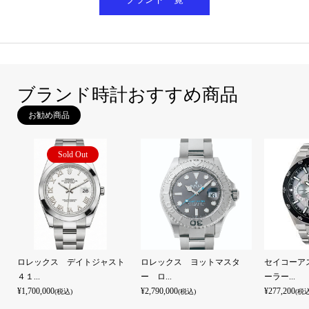
ブランド時計おすすめ商品
お勧め商品
ト
ロレックス ヨットマスタ
セイコーアストロン GPSソ
セイコーア
ー ロ...
ーラー...
ーラー...
¥2,790,000
¥277,200
¥316,800
(税込)
(税込)
(税込